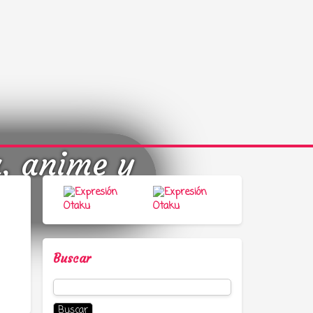
a, anime y
Buscar
Buscar: