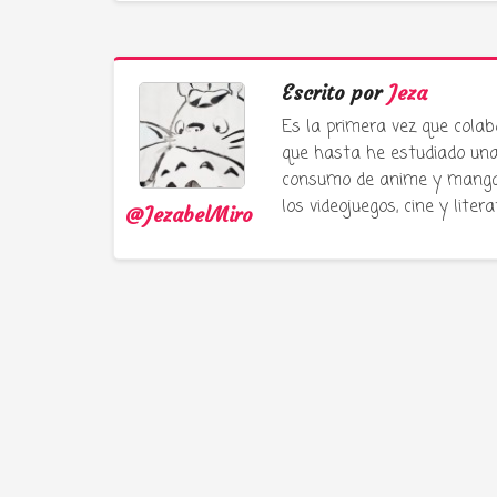
Escrito por
Jeza
Es la primera vez que colab
que hasta he estudiado una 
consumo de anime y manga e
los videojuegos, cine y liter
@JezabelMiro