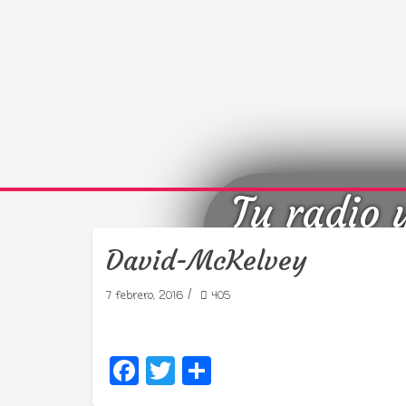
Tu radio 
David-McKelvey
/
7 febrero, 2016
405
Facebook
Twitter
Compartir