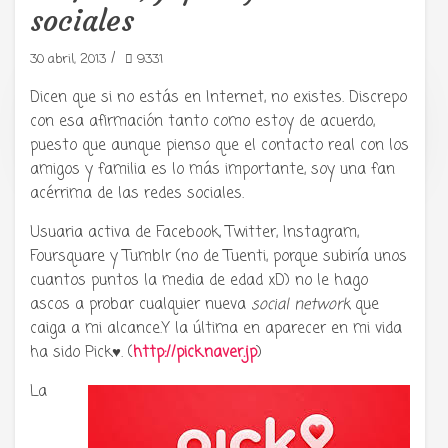
sociales
/
30 abril, 2013
9331
Dicen que si no estás en Internet, no existes. Discrepo
con esa afirmación tanto como estoy de acuerdo,
Tu radio y podcast sobre manga,
anime y cultura japonesa ツ
puesto que aunque pienso que el contacto real con los
amigos y familia es lo más importante, soy una fan
acérrima de las redes sociales.
Usuaria activa de Facebook, Twitter, Instagram,
Foursquare y Tumblr (no de Tuenti, porque subiría unos
cuantos puntos la media de edad xD) no le hago
ascos a probar cualquier nueva
social network
que
caiga a mi alcance.Y la última en aparecer en mi vida
ha sido Pick♥. (
http://pick.naver.jp
)
La