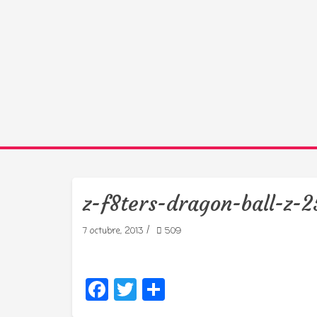
z-f8ters-dragon-ball-z
/
7 octubre, 2013
509
Facebook
Twitter
Compartir
Tu radio 