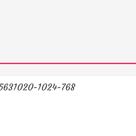
-25631020-1024-768
y podcast sobre mang