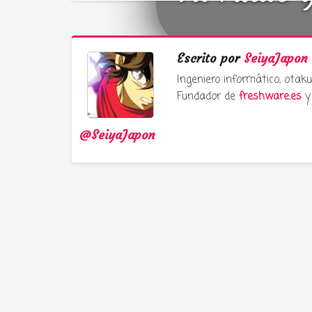
Escrito por
SeiyaJapon
Ingeniero informático, ota
Fundador de
freshware.es
y 
@SeiyaJapon