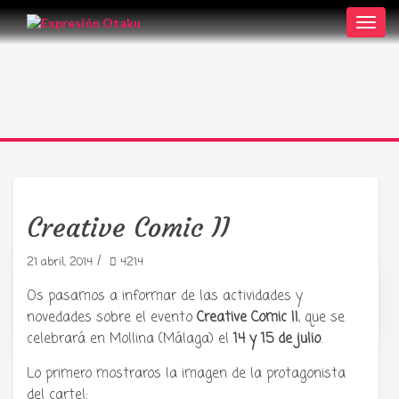
Toggl
navig
Creative Comic II
/
21 abril, 2014
4214
Os pasamos a informar de las actividades y
Tu radio y podcast sobre manga,
anime y cultura japonesa ツ
novedades sobre el evento
Creative Comic II
, que se
celebrará en Mollina (Málaga) el
14 y 15 de julio
.
Lo primero mostraros la imagen de la protagonista
del cartel: