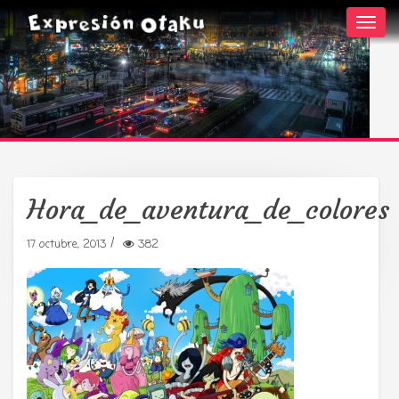
Toggl
navig
Hora_de_aventura_de_colores
Tu radio y podcast sobre manga,
/
17 octubre, 2013
382
anime y cultura japonesa ツ