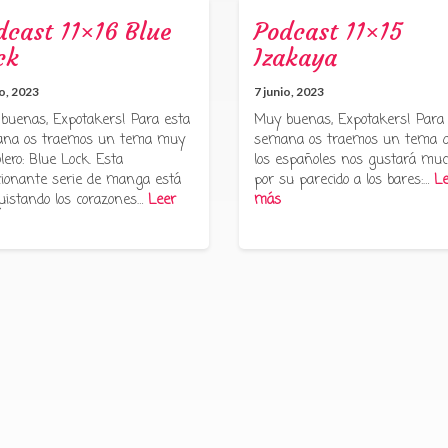
dcast 11×16 Blue
Podcast 11×15
ck
Izakaya
io, 2023
7 junio, 2023
buenas, Expotakers! Para esta
Muy buenas, Expotakers! Para
na os traemos un tema muy
semana os traemos un tema 
lero: Blue Lock. Esta
los españoles nos gustará muc
ionante serie de manga está
por su parecido a los bares:…
Le
uistando los corazones…
Leer
más