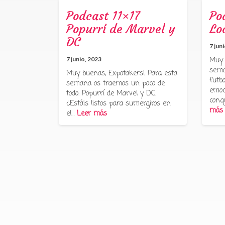
Podcast 11×17
Po
Popurrí de Marvel y
Lo
DC
7 jun
7 junio, 2023
Muy 
sema
Muy buenas, Expotakers! Para esta
futbo
semana os traemos un poco de
emoc
todo: Popurrí de Marvel y DC.
conq
¿Estáis listos para sumergiros en
más
el…
Leer más