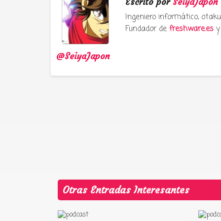
Escrito por
SeiyaJapon
Ingeniero informático, ota
Fundador de
freshware.es
y 
@SeiyaJapon
Otras Entradas Interesantes