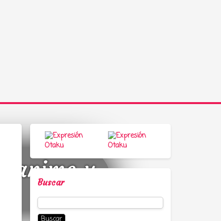
a, anime y
Buscar
Buscar: