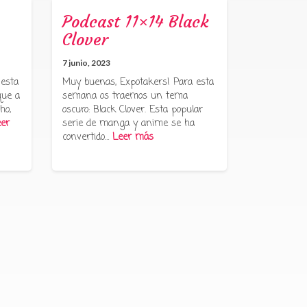
Podcast 11×14 Black
Clover
7 junio, 2023
 esta
Muy buenas, Expotakers! Para esta
que a
semana os traemos un tema
ho,
oscuro: Black Clover. Esta popular
er
serie de manga y anime se ha
convertido…
Leer más