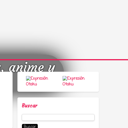
a, anime y
Buscar
Buscar: