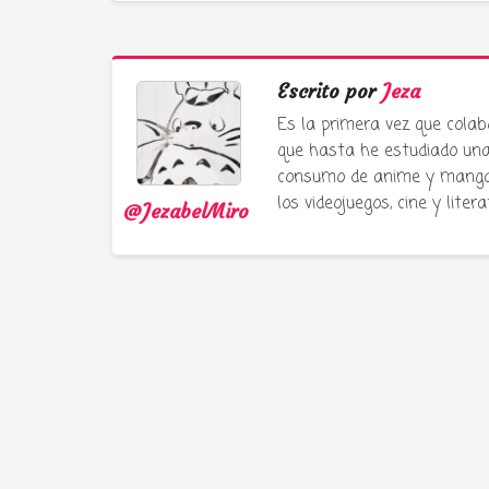
Escrito por
Jeza
Es la primera vez que colab
que hasta he estudiado una 
consumo de anime y manga e
los videojuegos, cine y liter
@JezabelMiro