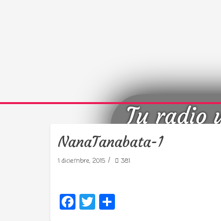
Tu radio 
NanaTanabata-1
/
1 diciembre, 2015
381
Facebook
Twitter
Compartir