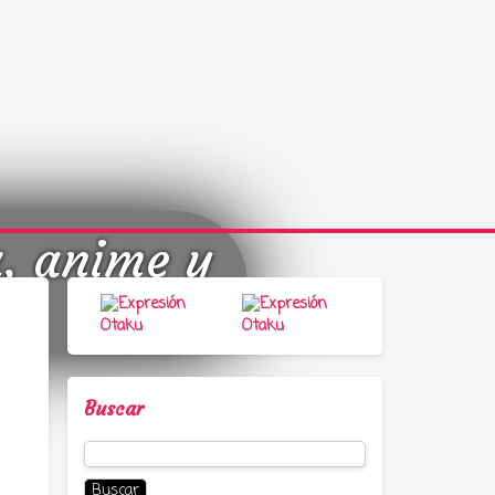
a, anime y
Buscar
Buscar: