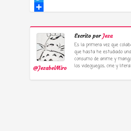
Twitter
Compartir
Escrito por
Jeza
Es la primera vez que colab
que hasta he estudiado una 
consumo de anime y manga e
los videojuegos, cine y liter
@JezabelMiro