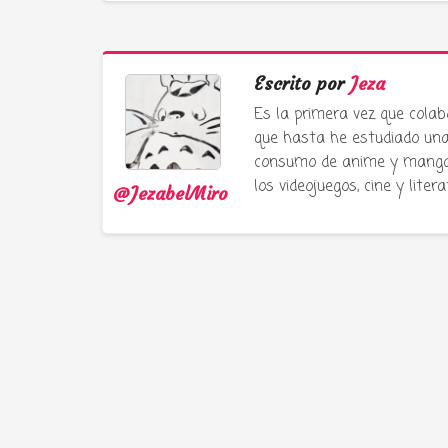
Escrito por
Jeza
Es la primera vez que colab
que hasta he estudiado una 
consumo de anime y manga e
los videojuegos, cine y liter
@JezabelMiro