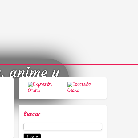
a, anime y
Buscar
Buscar: