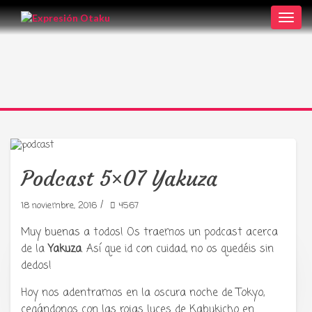
Toggl
navig
Podcast 5×07 Yakuza
/
18 noviembre, 2016
4567
Muy buenas a todos! Os traemos un podcast acerca
de la
Yakuza
. Así que id con cuidad, no os quedéis sin
dedos!
Tu radio y podcast sobre manga,
anime y cultura japonesa ツ
Hoy nos adentramos en la oscura noche de Tokyo,
cegándonos con las rojas luces de Kabukicho en