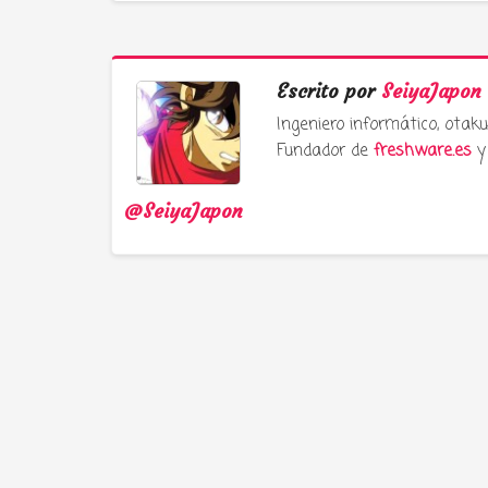
Escrito por
SeiyaJapon
Ingeniero informático, ota
Fundador de
freshware.es
y 
@SeiyaJapon