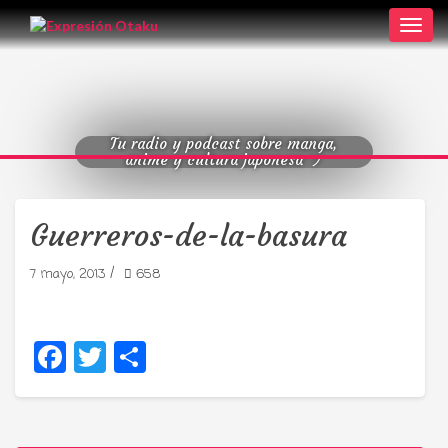
Toggl
navig
Tu radio y podcast sobre manga,
anime y cultura japonesa ツ
Guerreros-de-la-basura
/
7 mayo, 2013
658
Facebook
Twitter
Compartir