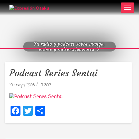
Toggl
navig
Tu radio y podcast sobre manga,
anime y cultura japonesa ツ
Podcast Series Sentai
/
19 mayo, 2016
397
Facebook
Twitter
Compartir