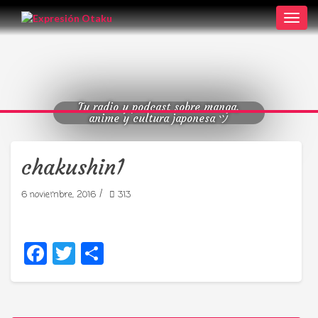
Toggl
navig
Tu radio y podcast sobre manga,
anime y cultura japonesa ツ
chakushin1
/
6 noviembre, 2016
313
Facebook
Twitter
Compartir